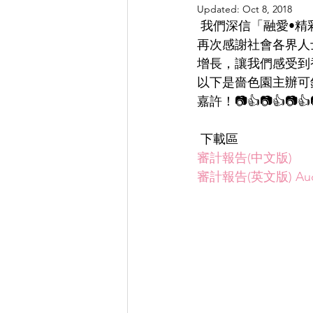
Updated:
Oct 8, 2018
 我們深信「融愛•精彩」
再次感謝社會各界人
增長，讓我們感受到香港
以下是嗇色園主辦可
嘉許！📷👍📷👍📷👍
 下載區
審計報告(中文版)
審計報告(英文版) Audit