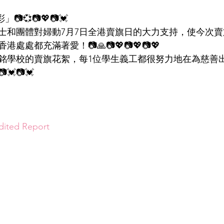
💞📷💖📷💓
士和團體對婦動7月7日全港賣旗日的大力支持，使今次
處處都充滿著愛！📷🙏📷💖📷💖📷💖
銘學校的賣旗花絮，每1位學生義工都很努力地在為慈善
💓📷💓 
ed Report